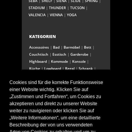
SEBA
SHELF
SIENA
SLIDE
SPRING
STADIUM
THUNDER
TUCSON
VALENCIA
VIENNA
YOGA
KATEGORIEN
Accessoires
Bad
Barmöbel
Bett
Couchtisch
Esstisch
Garderobe
Highboard
Kommode
Konsole
Küche
Lowboard
Regal
Schrank
Schreibtisch
Sekretär
Spiegel
Cookies sind für die korrekte Funktionsweise
Stuhl/Bank
Truhe
Vitrine
einer Website wichtig. Klicken Sie auf
Wohnwand
„Zustimmen und Fortfahren“, um Cookies zu
akzeptieren und direkt zu unserer Website
weiter zu navigieren oder klicken Sie auf
ANSCHRIFT
„Weitere Informationen“, um eine detaillierte
Spitalstraße 15
Beschreibung der von uns verwendeten
D-97421 Schweinfurt
Arten von Cookies zu erhalten und um zu