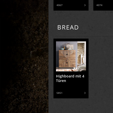
4067
4074
BREAD
Highboard mit 4
Türen
5851