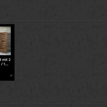
 mit 2
/ 1...