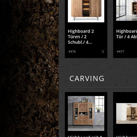
Highboard 2
Highboard
Türen / 2
Tür / 4 Ab
Schubl./ 4...
4476
4477
CARVING