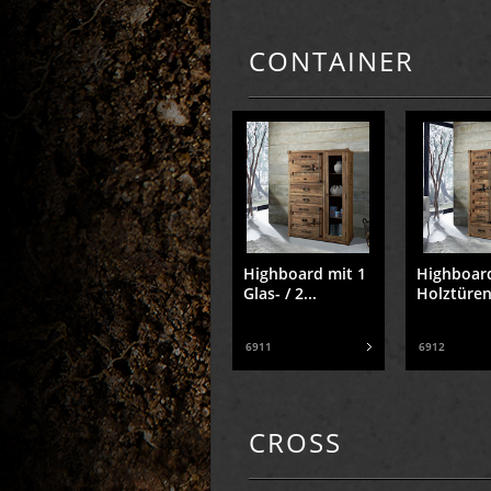
CONTAINER
Highboard mit 1
Highboard
Glas- / 2...
Holztüren 
6911
6912
CROSS