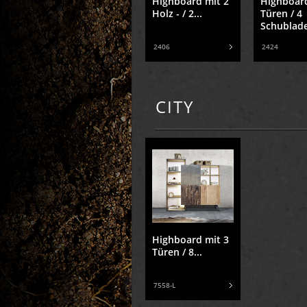
Highboard mit 2
Highboar
Holz - / 2...
Türen / 4
Schublade
2406
2424
CITY
Highboard mit 3
Türen / 8...
7558-L