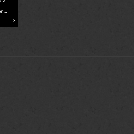
d 2
n...