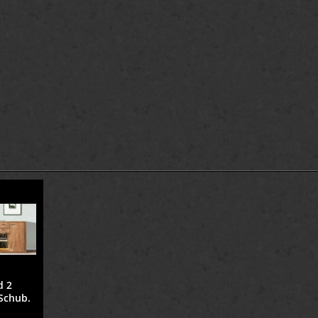
d 2
 Schub.