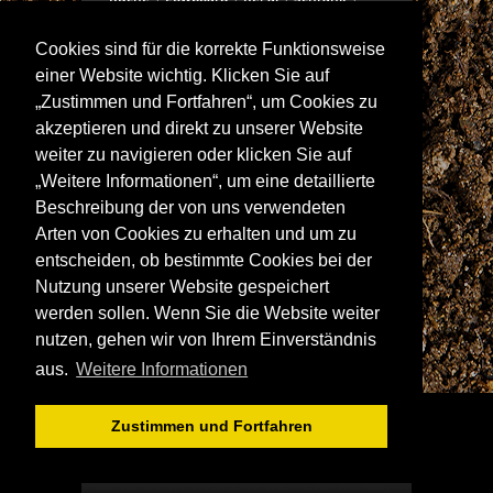
Schreibtisch
Sekretär
Spiegel
Cookies sind für die korrekte Funktionsweise
Stuhl/Bank
Truhe
Vitrine
einer Website wichtig. Klicken Sie auf
Wohnwand
„Zustimmen und Fortfahren“, um Cookies zu
akzeptieren und direkt zu unserer Website
weiter zu navigieren oder klicken Sie auf
ANSCHRIFT
„Weitere Informationen“, um eine detaillierte
Spitalstraße 15
Beschreibung der von uns verwendeten
D-97421 Schweinfurt
Arten von Cookies zu erhalten und um zu
Tel +49-9721 60555-60
entscheiden, ob bestimmte Cookies bei der
Fax +49-9721 60555-99
Nutzung unserer Website gespeichert
E-Mail: info@wolf-moebel.de
werden sollen. Wenn Sie die Website weiter
nutzen, gehen wir von Ihrem Einverständnis
aus.
Weitere Informationen
Zustimmen und Fortfahren
© WOLF MÖBEL GMBH & CO. KG