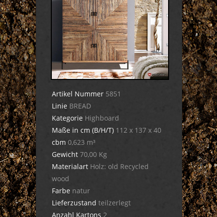
Artikel Nummer
5851
Linie
BREAD
Kategorie
Highboard
Maße in cm (B/H/T)
112 x 137 x 40
cbm
0,623 m³
Gewicht
70,00 Kg
Materialart
Holz: old Recycled
wood
Farbe
natur
Lieferzustand
teilzerlegt
Anzahl Kartons
2