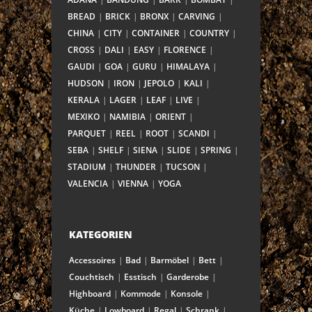
BREAD
BRICK
BRONX
CARVING
CHINA
CITY
CONTAINER
COUNTRY
CROSS
DALI
EASY
FLORENCE
GAUDI
GOA
GURU
HIMALAYA
HUDSON
IRON
JEPOLO
KALI
KERALA
LAGER
LEAF
LIVE
MEXIKO
NAMIBIA
ORIENT
PARQUET
REEL
ROOT
SCANDI
SEBA
SHELF
SIENA
SLIDE
SPRING
STADIUM
THUNDER
TUCSON
VALENCIA
VIENNA
YOGA
KATEGORIEN
Accessoires
Bad
Barmöbel
Bett
Couchtisch
Esstisch
Garderobe
Highboard
Kommode
Konsole
Küche
Lowboard
Regal
Schrank