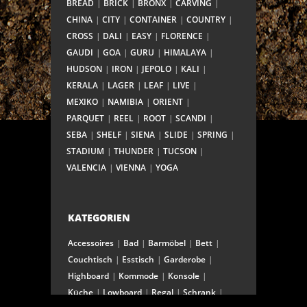
BREAD
BRICK
BRONX
CARVING
CHINA
CITY
CONTAINER
COUNTRY
CROSS
DALI
EASY
FLORENCE
GAUDI
GOA
GURU
HIMALAYA
HUDSON
IRON
JEPOLO
KALI
KERALA
LAGER
LEAF
LIVE
MEXIKO
NAMIBIA
ORIENT
PARQUET
REEL
ROOT
SCANDI
SEBA
SHELF
SIENA
SLIDE
SPRING
STADIUM
THUNDER
TUCSON
VALENCIA
VIENNA
YOGA
KATEGORIEN
Accessoires
Bad
Barmöbel
Bett
Couchtisch
Esstisch
Garderobe
Highboard
Kommode
Konsole
Küche
Lowboard
Regal
Schrank