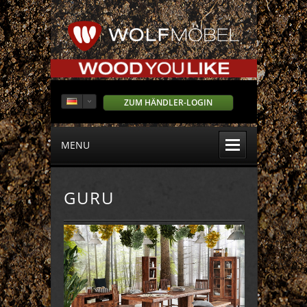
ZUM HÄNDLER-LOGIN
MENU
GURU