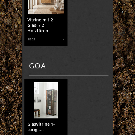
Vitrine mit 2
Glas- / 2
Holztüren
8302
GOA
Glasvitrine 1-
türig -...