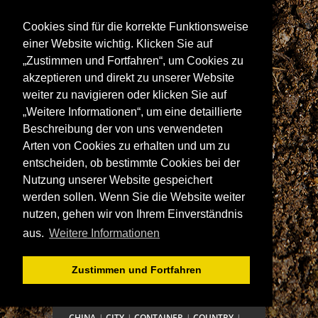
Vitrine zur
Cookies sind für die korrekte Funktionsweise
Wohnwand 1
einer Website wichtig. Klicken Sie auf
Glas-/ 1...
„Zustimmen und Fortfahren“, um Cookies zu
6597-V
akzeptieren und direkt zu unserer Website
weiter zu navigieren oder klicken Sie auf
„Weitere Informationen“, um eine detaillierte
SITEMAP
Beschreibung der von uns verwendeten
Arten von Cookies zu erhalten und um zu
Möbel Kollektionen
Über WOLF MÖBEL
entscheiden, ob bestimmte Cookies bei der
Aktuelles & Presse
Soziales Engagement
Nutzung unserer Website gespeichert
Händlersuche
Jobs
Kontakt
werden sollen. Wenn Sie die Website weiter
Impressum
Datenschutz
nutzen, gehen wir von Ihrem Einverständnis
aus.
Weitere Informationen
MÖBEL
Zustimmen und Fortfahren
ADANA
BANDUNG
BARK
BOMBAY
BREAD
BRICK
BRONX
CARVING
CHINA
CITY
CONTAINER
COUNTRY