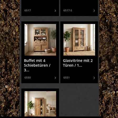
6517
6517-S
Buffet mit 4
Glasvitrine mit 2
Schiebetüren /
Türen / 1...
3...
6550
6551