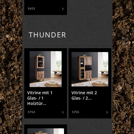
5423
THUNDER
Vitrine mit 1
Vitrine mit 2
Glas- / 1
Glas- / 2...
Holztür...
5754
5755