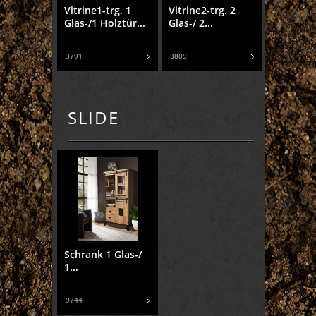
Vitrine1-trg. 1
Vitrine2-trg. 2
Glas-/1 Holztür...
Glas-/ 2...
3791
3809
SLIDE
Schrank 1 Glas-/
1...
9744