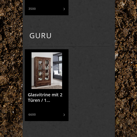
3500
GURU
Glasvitrine mit 2
Türen / 1...
6600