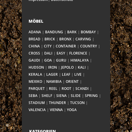
MÖBEL
ADANA
BANDUNG
BARK
BOMBAY
BREAD
BRICK
BRONX
CARVING
CHINA
CITY
CONTAINER
COUNTRY
CROSS
DALI
EASY
FLORENCE
GAUDI
GOA
GURU
HIMALAYA
HUDSON
IRON
JEPOLO
KALI
KERALA
LAGER
LEAF
LIVE
MEXIKO
NAMIBIA
ORIENT
PARQUET
REEL
ROOT
SCANDI
SEBA
SHELF
SIENA
SLIDE
SPRING
STADIUM
THUNDER
TUCSON
VALENCIA
VIENNA
YOGA
KATEGORIEN