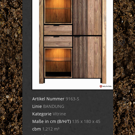
Artikel Nummer
9163-S
Linie
BANDUNG
Kategorie
Vitrine
Maße in cm (B/H/T)
135 x 180 x 45
cbm
1,212 m³