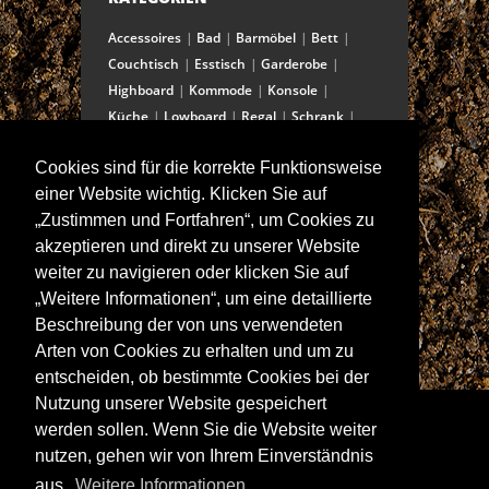
Accessoires
Bad
Barmöbel
Bett
Couchtisch
Esstisch
Garderobe
Highboard
Kommode
Konsole
Küche
Lowboard
Regal
Schrank
Schreibtisch
Sekretär
Spiegel
Cookies sind für die korrekte Funktionsweise
Stuhl/Bank
Truhe
Vitrine
einer Website wichtig. Klicken Sie auf
Wohnwand
„Zustimmen und Fortfahren“, um Cookies zu
akzeptieren und direkt zu unserer Website
weiter zu navigieren oder klicken Sie auf
ANSCHRIFT
„Weitere Informationen“, um eine detaillierte
Spitalstraße 15
Beschreibung der von uns verwendeten
D-97421 Schweinfurt
Arten von Cookies zu erhalten und um zu
Tel +49-9721 60555-60
entscheiden, ob bestimmte Cookies bei der
Fax +49-9721 60555-99
Nutzung unserer Website gespeichert
E-Mail: info@wolf-moebel.de
werden sollen. Wenn Sie die Website weiter
nutzen, gehen wir von Ihrem Einverständnis
aus.
Weitere Informationen