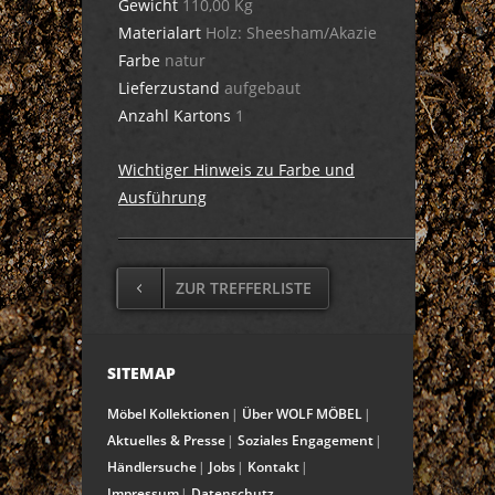
Gewicht
110,00 Kg
Materialart
Holz: Sheesham/Akazie
Farbe
natur
Lieferzustand
aufgebaut
Anzahl Kartons
1
Wichtiger Hinweis zu Farbe und
Ausführung
ZUR TREFFERLISTE
SITEMAP
Möbel Kollektionen
Über WOLF MÖBEL
Aktuelles & Presse
Soziales Engagement
Händlersuche
Jobs
Kontakt
Impressum
Datenschutz