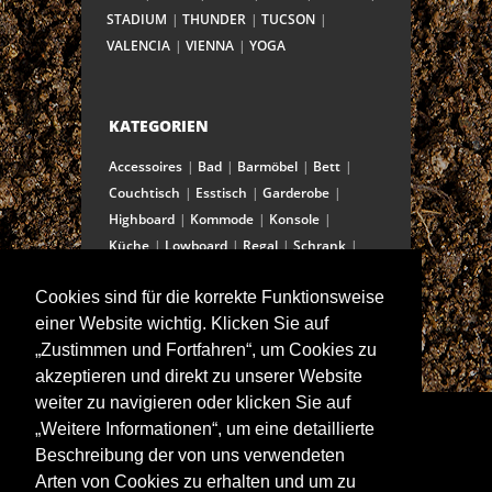
STADIUM
THUNDER
TUCSON
VALENCIA
VIENNA
YOGA
KATEGORIEN
Accessoires
Bad
Barmöbel
Bett
Couchtisch
Esstisch
Garderobe
Highboard
Kommode
Konsole
Küche
Lowboard
Regal
Schrank
Schreibtisch
Sekretär
Spiegel
Cookies sind für die korrekte Funktionsweise
Stuhl/Bank
Truhe
Vitrine
einer Website wichtig. Klicken Sie auf
Wohnwand
„Zustimmen und Fortfahren“, um Cookies zu
akzeptieren und direkt zu unserer Website
weiter zu navigieren oder klicken Sie auf
ANSCHRIFT
„Weitere Informationen“, um eine detaillierte
Spitalstraße 15
Beschreibung der von uns verwendeten
D-97421 Schweinfurt
Arten von Cookies zu erhalten und um zu