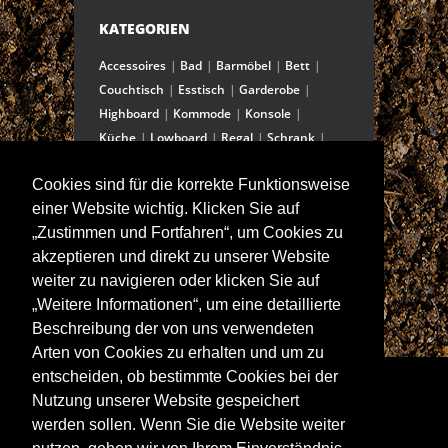
KATEGORIEN
Accessoires
Bad
Barmöbel
Bett
Couchtisch
Esstisch
Garderobe
Highboard
Kommode
Konsole
Küche
Lowboard
Regal
Schrank
Schreibtisch
Sekretär
Spiegel
Cookies sind für die korrekte Funktionsweise
Stuhl/Bank
Truhe
Vitrine
einer Website wichtig. Klicken Sie auf
Wohnwand
„Zustimmen und Fortfahren“, um Cookies zu
akzeptieren und direkt zu unserer Website
weiter zu navigieren oder klicken Sie auf
ANSCHRIFT
„Weitere Informationen“, um eine detaillierte
Spitalstraße 15
Beschreibung der von uns verwendeten
D-97421 Schweinfurt
Arten von Cookies zu erhalten und um zu
Tel +49-9721 60555-60
entscheiden, ob bestimmte Cookies bei der
Fax +49-9721 60555-99
Nutzung unserer Website gespeichert
E-Mail: info@wolf-moebel.de
werden sollen. Wenn Sie die Website weiter