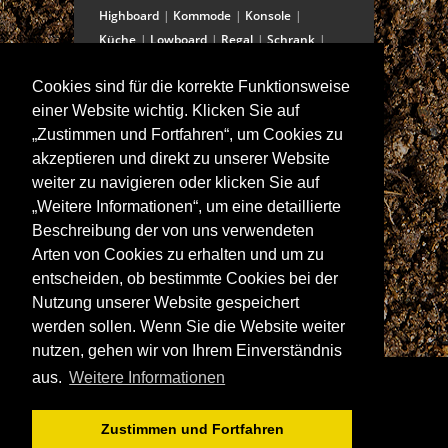
Highboard
Kommode
Konsole
Küche
Lowboard
Regal
Schrank
Schreibtisch
Sekretär
Spiegel
Cookies sind für die korrekte Funktionsweise
Stuhl/Bank
Truhe
Vitrine
einer Website wichtig. Klicken Sie auf
Wohnwand
„Zustimmen und Fortfahren“, um Cookies zu
akzeptieren und direkt zu unserer Website
weiter zu navigieren oder klicken Sie auf
ANSCHRIFT
„Weitere Informationen“, um eine detaillierte
Spitalstraße 15
Beschreibung der von uns verwendeten
D-97421 Schweinfurt
Arten von Cookies zu erhalten und um zu
Tel +49-9721 60555-60
entscheiden, ob bestimmte Cookies bei der
Fax +49-9721 60555-99
Nutzung unserer Website gespeichert
E-Mail: info@wolf-moebel.de
werden sollen. Wenn Sie die Website weiter
nutzen, gehen wir von Ihrem Einverständnis
aus.
Weitere Informationen
Zustimmen und Fortfahren