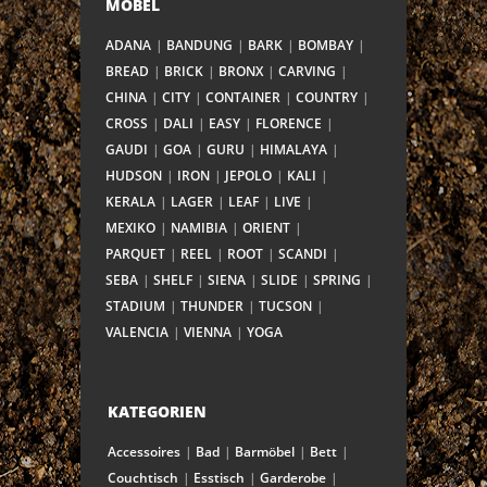
MÖBEL
ADANA
BANDUNG
BARK
BOMBAY
BREAD
BRICK
BRONX
CARVING
CHINA
CITY
CONTAINER
COUNTRY
CROSS
DALI
EASY
FLORENCE
GAUDI
GOA
GURU
HIMALAYA
HUDSON
IRON
JEPOLO
KALI
KERALA
LAGER
LEAF
LIVE
MEXIKO
NAMIBIA
ORIENT
PARQUET
REEL
ROOT
SCANDI
SEBA
SHELF
SIENA
SLIDE
SPRING
STADIUM
THUNDER
TUCSON
VALENCIA
VIENNA
YOGA
KATEGORIEN
Accessoires
Bad
Barmöbel
Bett
Couchtisch
Esstisch
Garderobe