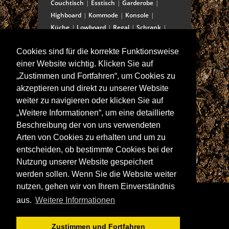
Couchtisch
Esstisch
Garderobe
Highboard
Kommode
Konsole
Küche
Lowboard
Regal
Schrank
Schreibtisch
Sekretär
Spiegel
Cookies sind für die korrekte Funktionsweise
Stuhl/Bank
Truhe
Vitrine
einer Website wichtig. Klicken Sie auf
Wohnwand
„Zustimmen und Fortfahren“, um Cookies zu
akzeptieren und direkt zu unserer Website
weiter zu navigieren oder klicken Sie auf
ANSCHRIFT
„Weitere Informationen“, um eine detaillierte
Spitalstraße 15
Beschreibung der von uns verwendeten
D-97421 Schweinfurt
Arten von Cookies zu erhalten und um zu
Tel +49-9721 60555-60
entscheiden, ob bestimmte Cookies bei der
Fax +49-9721 60555-99
Nutzung unserer Website gespeichert
E-Mail: info@wolf-moebel.de
werden sollen. Wenn Sie die Website weiter
nutzen, gehen wir von Ihrem Einverständnis
aus.
Weitere Informationen
Zustimmen und Fortfahren