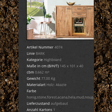
Artikel Nummer
4074
Linie
BARK
Kategorie
Highboard
Maße in cm (B/H/T)
145 x 101 x 40
cbm
0,662 m³
Gewicht
77,00 Kg
Materialart
Holz: Akazie
Farbe
honig,stone,forest,acana,hela,mud,nougat,dula,cig
Lieferzustand
aufgebaut
Anzahl Kartons
1