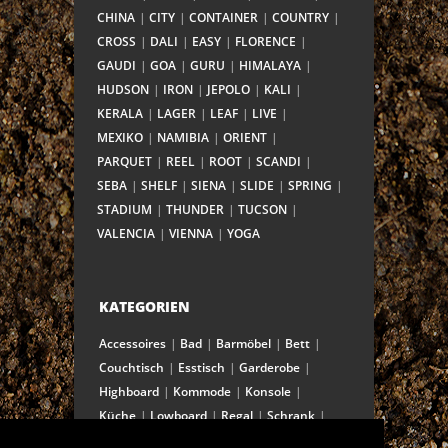
CHINA
CITY
CONTAINER
COUNTRY
CROSS
DALI
EASY
FLORENCE
GAUDI
GOA
GURU
HIMALAYA
HUDSON
IRON
JEPOLO
KALI
KERALA
LAGER
LEAF
LIVE
MEXIKO
NAMIBIA
ORIENT
PARQUET
REEL
ROOT
SCANDI
SEBA
SHELF
SIENA
SLIDE
SPRING
STADIUM
THUNDER
TUCSON
VALENCIA
VIENNA
YOGA
KATEGORIEN
Accessoires
Bad
Barmöbel
Bett
Couchtisch
Esstisch
Garderobe
Highboard
Kommode
Konsole
Küche
Lowboard
Regal
Schrank
Schreibtisch
Sekretär
Spiegel