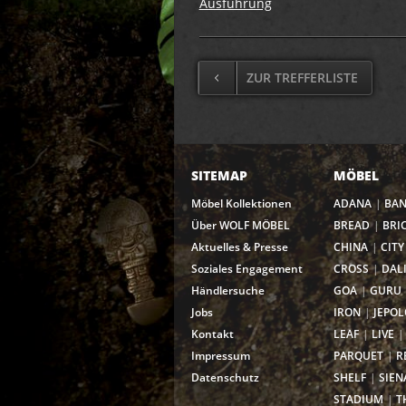
Ausführung
ZUR TREFFERLISTE
SITEMAP
MÖBEL
Möbel Kollektionen
ADANA
BA
Über WOLF MÖBEL
BREAD
BRI
Aktuelles & Presse
CHINA
CITY
Soziales Engagement
CROSS
DAL
Händlersuche
GOA
GURU
Jobs
IRON
JEPOL
Kontakt
LEAF
LIVE
Impressum
PARQUET
R
Datenschutz
SHELF
SIEN
STADIUM
T