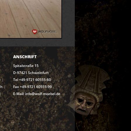
ANSCHRIFT
Spitalstraße 15
D-97421 Schweinfurt
e
Tel +49-9721 60555-60
ch
Fax +49-9721 60555-99
E-Mail: info@wolf-moebel.de