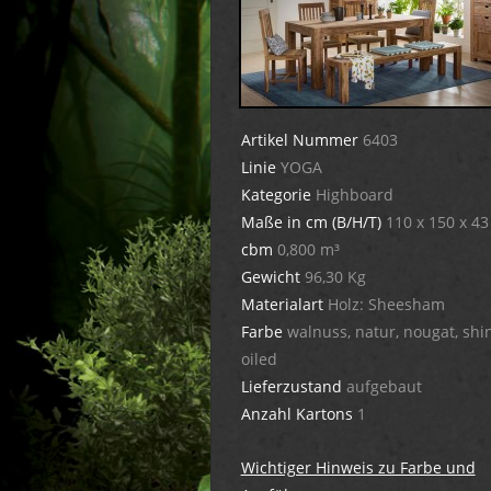
Artikel Nummer
6403
Linie
YOGA
Kategorie
Highboard
Maße in cm (B/H/T)
110 x 150 x 43
cbm
0,800 m³
Gewicht
96,30 Kg
Materialart
Holz: Sheesham
Farbe
walnuss, natur, nougat, shi
oiled
Lieferzustand
aufgebaut
Anzahl Kartons
1
Wichtiger Hinweis zu Farbe und