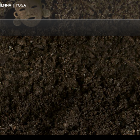
IENNA
YOGA