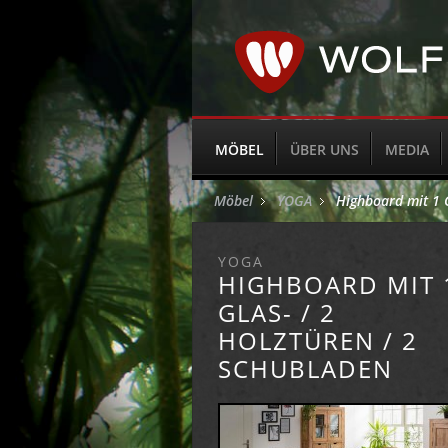
MÖBEL
ÜBER UNS
MEDIA
Möbel
YOGA
Highboard mit 1 G
YOGA
HIGHBOARD MIT 
GLAS- / 2
HOLZTÜREN / 2
SCHUBLADEN