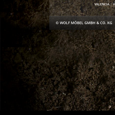
VALENCIA
V
© WOLF MÖBEL GMBH & CO. KG