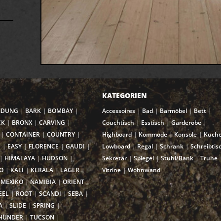
KATEGORIEN
NDUNG
BARK
BOMBAY
Accessoires
Bad
Barmöbel
Bett
CK
BRONX
CARVING
Couchtisch
Esstisch
Garderobe
CONTAINER
COUNTRY
Highboard
Kommode
Konsole
Küch
I
EASY
FLORENCE
GAUDI
Lowboard
Regal
Schrank
Schreibtis
HIMALAYA
HUDSON
Sekretär
Spiegel
Stuhl/Bank
Truhe
O
KALI
KERALA
LAGER
Vitrine
Wohnwand
MEXIKO
NAMIBIA
ORIENT
EEL
ROOT
SCANDI
SEBA
A
SLIDE
SPRING
HUNDER
TUCSON