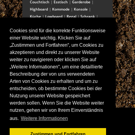
Couchtisch
Esstisch
Garderobe
Highboard
Kommode
Konsole
Küche
Lowboard
Regal
Schrank
Schreibtisch
Sekretär
Spiegel
Cookies sind für die korrekte Funktionsweise
Stuhl/Bank
Truhe
Vitrine
einer Website wichtig. Klicken Sie auf
Wohnwand
„Zustimmen und Fortfahren“, um Cookies zu
akzeptieren und direkt zu unserer Website
weiter zu navigieren oder klicken Sie auf
ANSCHRIFT
„Weitere Informationen“, um eine detaillierte
Spitalstraße 15
Beschreibung der von uns verwendeten
D-97421 Schweinfurt
Arten von Cookies zu erhalten und um zu
Tel +49-9721 60555-60
entscheiden, ob bestimmte Cookies bei der
Fax +49-9721 60555-99
Nutzung unserer Website gespeichert
E-Mail: info@wolf-moebel.de
werden sollen. Wenn Sie die Website weiter
nutzen, gehen wir von Ihrem Einverständnis
aus.
Weitere Informationen
Zustimmen und Fortfahren