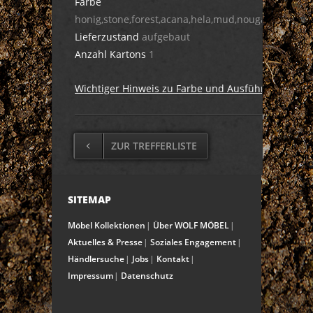
Farbe
honig,stone,forest,acana,hela,mud,nougat,dula,cig
Lieferzustand
aufgebaut
Anzahl Kartons
1
Wichtiger Hinweis zu Farbe und Ausführung
ZUR TREFFERLISTE
SITEMAP
Möbel Kollektionen
Über WOLF MÖBEL
Aktuelles & Presse
Soziales Engagement
Händlersuche
Jobs
Kontakt
Impressum
Datenschutz