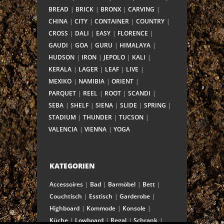
BREAD
BRICK
BRONX
CARVING
CHINA
CITY
CONTAINER
COUNTRY
CROSS
DALI
EASY
FLORENCE
GAUDI
GOA
GURU
HIMALAYA
HUDSON
IRON
JEPOLO
KALI
KERALA
LAGER
LEAF
LIVE
MEXIKO
NAMIBIA
ORIENT
PARQUET
REEL
ROOT
SCANDI
SEBA
SHELF
SIENA
SLIDE
SPRING
STADIUM
THUNDER
TUCSON
VALENCIA
VIENNA
YOGA
KATEGORIEN
Accessoires
Bad
Barmöbel
Bett
Couchtisch
Esstisch
Garderobe
Highboard
Kommode
Konsole
Küche
Lowboard
Regal
Schrank