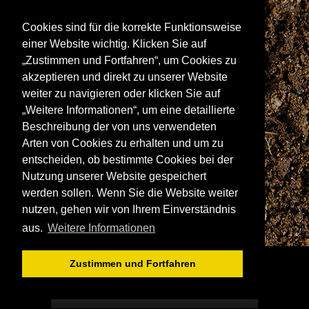
Schreibtisch
Sekretär
Spiegel
Cookies sind für die korrekte Funktionsweise
Stuhl/Bank
Truhe
Vitrine
einer Website wichtig. Klicken Sie auf
Wohnwand
„Zustimmen und Fortfahren“, um Cookies zu
akzeptieren und direkt zu unserer Website
weiter zu navigieren oder klicken Sie auf
ANSCHRIFT
„Weitere Informationen“, um eine detaillierte
Spitalstraße 15
Beschreibung der von uns verwendeten
D-97421 Schweinfurt
Arten von Cookies zu erhalten und um zu
Tel +49-9721 60555-60
entscheiden, ob bestimmte Cookies bei der
Fax +49-9721 60555-99
Nutzung unserer Website gespeichert
E-Mail: info@wolf-moebel.de
werden sollen. Wenn Sie die Website weiter
nutzen, gehen wir von Ihrem Einverständnis
aus.
Weitere Informationen
Zustimmen und Fortfahren
© WOLF MÖBEL GMBH & CO. KG