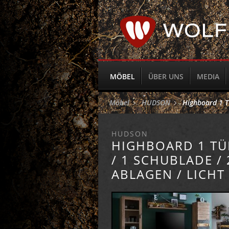
MÖBEL
ÜBER UNS
MEDIA
Möbel
HUDSON
Highboard 1 Tü
HUDSON
HIGHBOARD 1 TÜ
/ 1 SCHUBLADE / 
ABLAGEN / LICHT