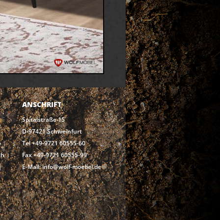
ANSCHRIFT
Spitalstraße 15
D-97421 Schweinfurt
e
Tel +49-9721 60555-60
ch
Fax +49-9721 60555-99
E-Mail: info@wolf-moebel.de