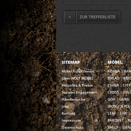
ZUR TREFFERLISTE
SITEMAP
MÖBEL
Möbel Kollektionen
ADANA
BA
Über WOLF MÖBEL
BREAD
BRI
Aktuelles & Presse
CHINA
CITY
Soziales Engagement
CROSS
DAL
Händlersuche
GOA
GURU
Jobs
IRON
JEPOL
Kontakt
LEAF
LIVE
Impressum
PARQUET
R
Datenschutz
SHELF
SIEN