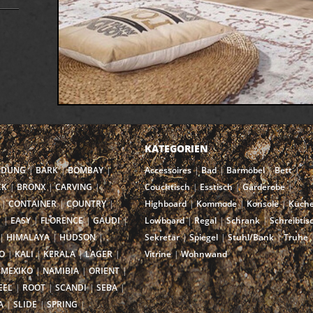
KATEGORIEN
NDUNG
BARK
BOMBAY
Accessoires
Bad
Barmöbel
Bett
CK
BRONX
CARVING
Couchtisch
Esstisch
Garderobe
CONTAINER
COUNTRY
Highboard
Kommode
Konsole
Küch
I
EASY
FLORENCE
GAUDI
Lowboard
Regal
Schrank
Schreibtis
HIMALAYA
HUDSON
Sekretär
Spiegel
Stuhl/Bank
Truhe
O
KALI
KERALA
LAGER
Vitrine
Wohnwand
MEXIKO
NAMIBIA
ORIENT
EEL
ROOT
SCANDI
SEBA
A
SLIDE
SPRING