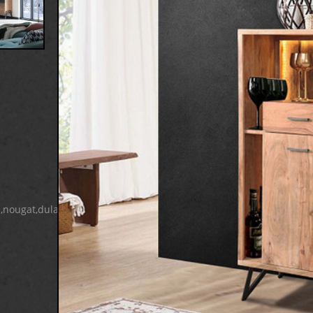
,nougat,dula,ciga