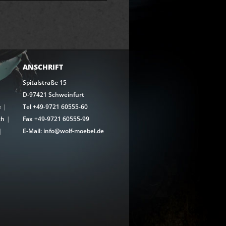
ANSCHRIFT
Spitalstraße 15
D-97421 Schweinfurt
e
Tel +49-9721 60555-60
ch
Fax +49-9721 60555-99
E-Mail: info@wolf-moebel.de