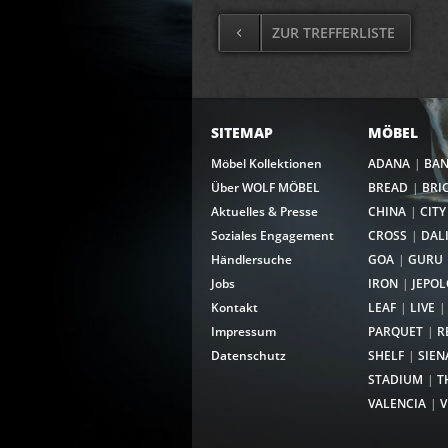
ZUR TREFFERLISTE
SITEMAP
MÖBEL
Möbel Kollektionen
ADANA
BA
Über WOLF MÖBEL
BREAD
BRI
Aktuelles & Presse
CHINA
CITY
Soziales Engagement
CROSS
DAL
Händlersuche
GOA
GURU
Jobs
IRON
JEPOL
Kontakt
LEAF
LIVE
Impressum
PARQUET
R
Datenschutz
SHELF
SIEN
STADIUM
T
VALENCIA
V