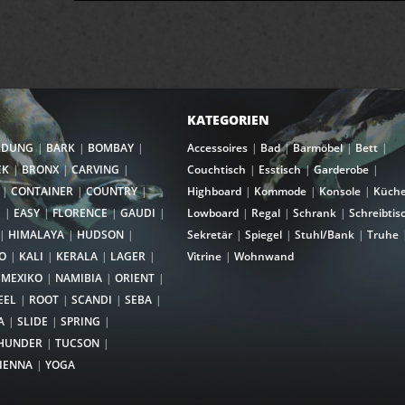
KATEGORIEN
NDUNG
BARK
BOMBAY
Accessoires
Bad
Barmöbel
Bett
CK
BRONX
CARVING
Couchtisch
Esstisch
Garderobe
CONTAINER
COUNTRY
Highboard
Kommode
Konsole
Küch
I
EASY
FLORENCE
GAUDI
Lowboard
Regal
Schrank
Schreibtis
HIMALAYA
HUDSON
Sekretär
Spiegel
Stuhl/Bank
Truhe
O
KALI
KERALA
LAGER
Vitrine
Wohnwand
MEXIKO
NAMIBIA
ORIENT
EEL
ROOT
SCANDI
SEBA
A
SLIDE
SPRING
HUNDER
TUCSON
IENNA
YOGA