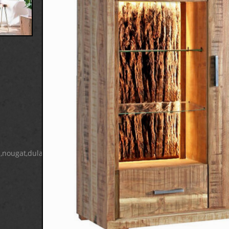
,nougat,dula,ciga