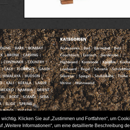
KATEGORIEN
NDUNG
BARK
BOMBAY
Accessoires
Bad
Barmöbel
Bett
CK
BRONX
CARVING
Couchtisch
Esstisch
Garderobe
CONTAINER
COUNTRY
Highboard
Kommode
Konsole
Küch
I
EASY
FLORENCE
GAUDI
Lowboard
Regal
Schrank
Schreibtis
HIMALAYA
HUDSON
Sekretär
Spiegel
Stuhl/Bank
Truhe
O
KALI
KERALA
LAGER
Vitrine
Wohnwand
MEXIKO
NAMIBIA
ORIENT
EEL
ROOT
SCANDI
SEBA
A
SLIDE
SPRING
HUNDER
TUCSON
IENNA
YOGA
 wichtig. Klicken Sie auf „Zustimmen und Fortfahren“, um Cooki
uf „Weitere Informationen“, um eine detaillierte Beschreibung 