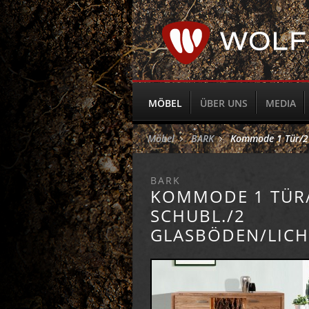
MÖBEL
ÜBER UNS
MEDIA
Möbel
BARK
Kommode 1 Tür/2 
BARK
KOMMODE 1 TÜR
SCHUBL./2
GLASBÖDEN/LICH