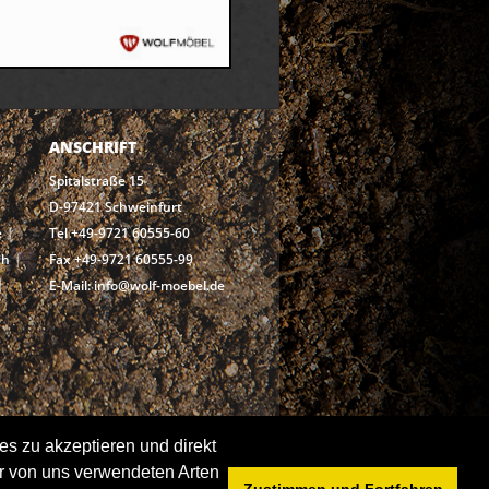
ANSCHRIFT
Spitalstraße 15
D-97421 Schweinfurt
e
Tel +49-9721 60555-60
ch
Fax +49-9721 60555-99
E-Mail: info@wolf-moebel.de
es zu akzeptieren und direkt
der von uns verwendeten Arten
Zustimmen und Fortfahren