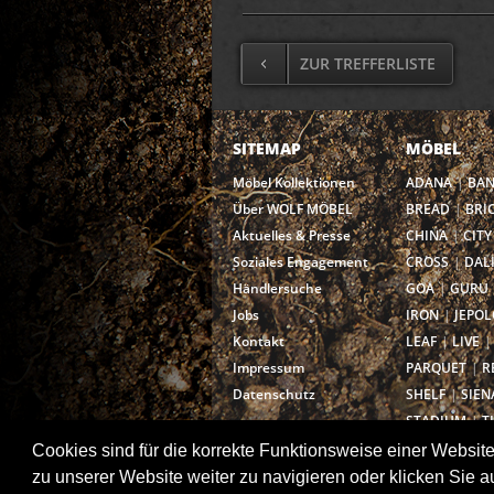
ZUR TREFFERLISTE
SITEMAP
MÖBEL
Möbel Kollektionen
ADANA
BA
Über WOLF MÖBEL
BREAD
BRI
Aktuelles & Presse
CHINA
CITY
Soziales Engagement
CROSS
DAL
Händlersuche
GOA
GURU
Jobs
IRON
JEPOL
Kontakt
LEAF
LIVE
Impressum
PARQUET
R
Datenschutz
SHELF
SIEN
STADIUM
T
VALENCIA
V
Cookies sind für die korrekte Funktionsweise einer Website
zu unserer Website weiter zu navigieren oder klicken Sie a