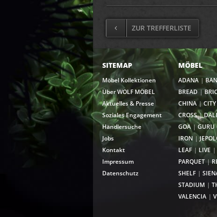
ZUR TREFFERLISTE
SITEMAP
MÖBEL
Möbel Kollektionen
ADANA
BA
Über WOLF MÖBEL
BREAD
BRI
Aktuelles & Presse
CHINA
CITY
Soziales Engagement
CROSS
DAL
Händlersuche
GOA
GURU
Jobs
IRON
JEPOL
Kontakt
LEAF
LIVE
Impressum
PARQUET
R
Datenschutz
SHELF
SIEN
STADIUM
T
VALENCIA
V