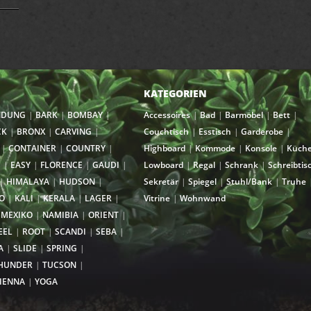
KATEGORIEN
NDUNG
BARK
BOMBAY
Accessoires
Bad
Barmöbel
Bett
CK
BRONX
CARVING
Couchtisch
Esstisch
Garderobe
CONTAINER
COUNTRY
Highboard
Kommode
Konsole
Küch
I
EASY
FLORENCE
GAUDI
Lowboard
Regal
Schrank
Schreibtis
HIMALAYA
HUDSON
Sekretär
Spiegel
Stuhl/Bank
Truhe
O
KALI
KERALA
LAGER
Vitrine
Wohnwand
MEXIKO
NAMIBIA
ORIENT
EEL
ROOT
SCANDI
SEBA
A
SLIDE
SPRING
HUNDER
TUCSON
IENNA
YOGA