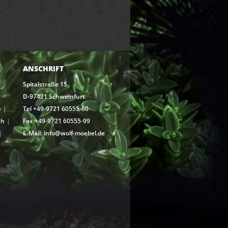
ANSCHRIFT
Spitalstraße 15
D-97421 Schweinfurt
e
Tel +49-9721 60555-60
ch
Fax +49-9721 60555-99
E-Mail: info@wolf-moebel.de