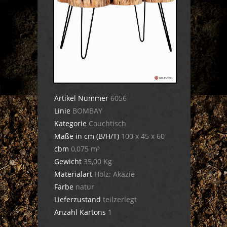
Artikel Nummer
6056
Linie
BOMBAY
Kategorie
Couchtisch
Maße in cm (B/H/T)
100 x 45 x 60
cbm
0,075 m³
Gewicht
35,00 Kg
Materialart
Holz: Akazie
Farbe
natur
Lieferzustand
teilzerlegt
Anzahl Kartons
1