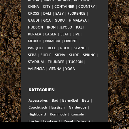
CHINA
CITY
CONTAINER
COUNTRY
CROSS
DALI
EASY
FLORENCE
GAUDI
GOA
GURU
HIMALAYA
HUDSON
IRON
JEPOLO
KALI
KERALA
LAGER
LEAF
LIVE
MEXIKO
NAMIBIA
ORIENT
PARQUET
REEL
ROOT
SCANDI
SEBA
SHELF
SIENA
SLIDE
SPRING
STADIUM
THUNDER
TUCSON
VALENCIA
VIENNA
YOGA
KATEGORIEN
Accessoires
Bad
Barmöbel
Bett
Couchtisch
Esstisch
Garderobe
Highboard
Kommode
Konsole
Küche
Lowboard
Regal
Schrank
Schreibtisch
Sekretär
Spiegel