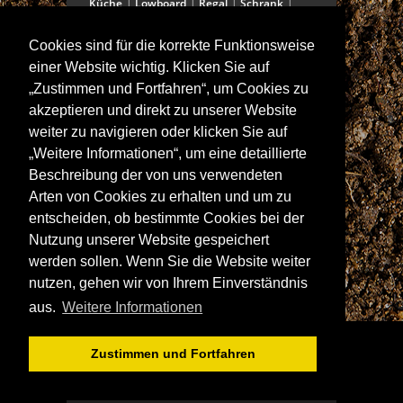
Küche
Lowboard
Regal
Schrank
Schreibtisch
Sekretär
Spiegel
Cookies sind für die korrekte Funktionsweise
Stuhl/Bank
Truhe
Vitrine
einer Website wichtig. Klicken Sie auf
Wohnwand
„Zustimmen und Fortfahren“, um Cookies zu
akzeptieren und direkt zu unserer Website
weiter zu navigieren oder klicken Sie auf
ANSCHRIFT
„Weitere Informationen“, um eine detaillierte
Spitalstraße 15
Beschreibung der von uns verwendeten
D-97421 Schweinfurt
Arten von Cookies zu erhalten und um zu
Tel +49-9721 60555-60
entscheiden, ob bestimmte Cookies bei der
Fax +49-9721 60555-99
Nutzung unserer Website gespeichert
E-Mail: info@wolf-moebel.de
werden sollen. Wenn Sie die Website weiter
nutzen, gehen wir von Ihrem Einverständnis
aus.
Weitere Informationen
Zustimmen und Fortfahren
© WOLF MÖBEL GMBH & CO. KG