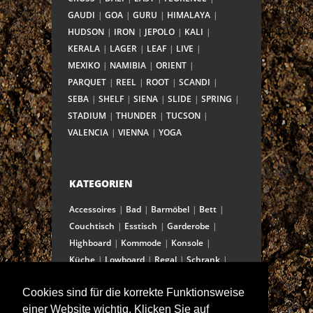
GAUDI
GOA
GURU
HIMALAYA
HUDSON
IRON
JEPOLO
KALI
KERALA
LAGER
LEAF
LIVE
MEXIKO
NAMIBIA
ORIENT
PARQUET
REEL
ROOT
SCANDI
SEBA
SHELF
SIENA
SLIDE
SPRING
STADIUM
THUNDER
TUCSON
VALENCIA
VIENNA
YOGA
KATEGORIEN
Accessoires
Bad
Barmöbel
Bett
Couchtisch
Esstisch
Garderobe
Highboard
Kommode
Konsole
Küche
Lowboard
Regal
Schrank
Schreibtisch
Sekretär
Spiegel
Cookies sind für die korrekte Funktionsweise
Stuhl/Bank
Truhe
Vitrine
einer Website wichtig. Klicken Sie auf
Wohnwand