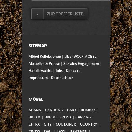
ZUR TREFFERLISTE
SITEMAP
Möbel Kollektionen
Über WOLF MÖBEL
Aktuelles & Presse
Soziales Engagement
Händlersuche
Jobs
Kontakt
Impressum
Datenschutz
MÖBEL
ADANA
BANDUNG
BARK
BOMBAY
BREAD
BRICK
BRONX
CARVING
CHINA
CITY
CONTAINER
COUNTRY
CROSS
DALI
EASY
FLORENCE