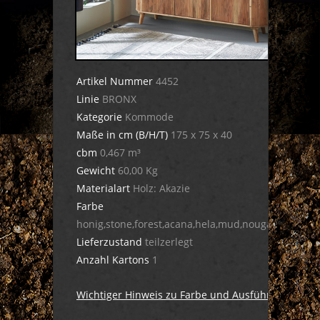
Artikel Nummer
4452
Linie
BRONX
Kategorie
Kommode
Maße in cm (B/H/T)
175 x 75 x 40
cbm
0,467 m³
Gewicht
60,00 Kg
Materialart
Holz: Akazie
Farbe
honig,stone,forest,acana,hela,mud,nougat,dula,cig
Lieferzustand
teilzerlegt
Anzahl Kartons
1
Wichtiger Hinweis zu Farbe und Ausführung