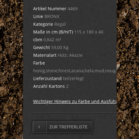
Artikel Nummer
4469
Linie
BRONX
Kategorie
Regal
Maße in cm (B/H/T)
115 x 180 x 40
cbm
0,842 m³
Gewicht
59,00 Kg
Materialart
Holz: Akazie
Farbe
honig,stone,forest,acana,hela,mud,nougat,dula,cig
Lieferzustand
teilzerlegt
Anzahl Kartons
2
Wichtiger Hinweis zu Farbe und Ausführung
ZUR TREFFERLISTE