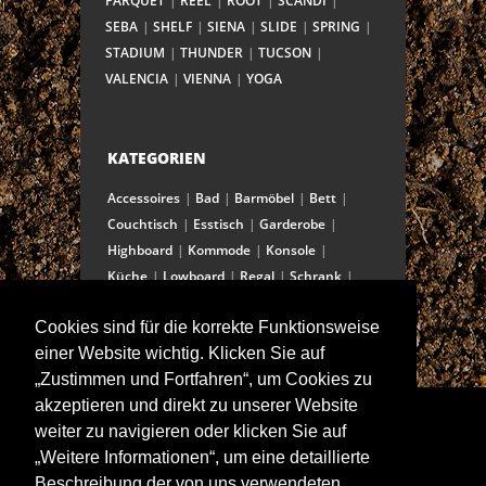
PARQUET
REEL
ROOT
SCANDI
SEBA
SHELF
SIENA
SLIDE
SPRING
STADIUM
THUNDER
TUCSON
VALENCIA
VIENNA
YOGA
KATEGORIEN
Accessoires
Bad
Barmöbel
Bett
Couchtisch
Esstisch
Garderobe
Highboard
Kommode
Konsole
Küche
Lowboard
Regal
Schrank
Schreibtisch
Sekretär
Spiegel
Cookies sind für die korrekte Funktionsweise
Stuhl/Bank
Truhe
Vitrine
einer Website wichtig. Klicken Sie auf
Wohnwand
„Zustimmen und Fortfahren“, um Cookies zu
akzeptieren und direkt zu unserer Website
weiter zu navigieren oder klicken Sie auf
ANSCHRIFT
„Weitere Informationen“, um eine detaillierte
Spitalstraße 15
Beschreibung der von uns verwendeten