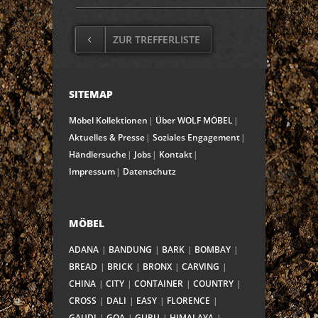
ZUR TREFFERLISTE
SITEMAP
Möbel Kollektionen
Über WOLF MÖBEL
Aktuelles & Presse
Soziales Engagement
Händlersuche
Jobs
Kontakt
Impressum
Datenschutz
MÖBEL
ADANA
BANDUNG
BARK
BOMBAY
BREAD
BRICK
BRONX
CARVING
CHINA
CITY
CONTAINER
COUNTRY
CROSS
DALI
EASY
FLORENCE
GAUDI
GOA
GURU
HIMALAYA