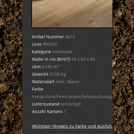
Artikel Nummer
4473
Linie
BRONX
Kategorie
Kommode
Maße in cm (B/H/T)
58 x 80 x 45
cbm
0,184 m³
Gewicht
37,00 Kg
Materialart
Holz: Akazie
Farbe
honig,stone,forest,acana,hela,mud,nougat,dula,cig
Lieferzustand
teilzerlegt
Anzahl Kartons
1
Wichtiger Hinweis zu Farbe und Ausführung