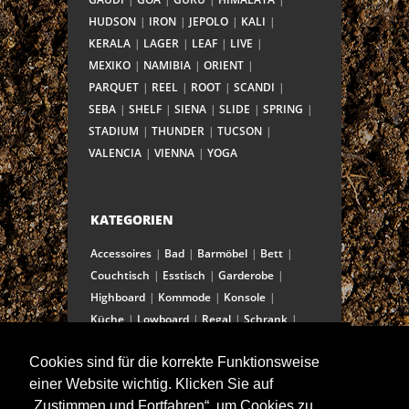
HUDSON
IRON
JEPOLO
KALI
KERALA
LAGER
LEAF
LIVE
MEXIKO
NAMIBIA
ORIENT
PARQUET
REEL
ROOT
SCANDI
SEBA
SHELF
SIENA
SLIDE
SPRING
STADIUM
THUNDER
TUCSON
VALENCIA
VIENNA
YOGA
KATEGORIEN
Accessoires
Bad
Barmöbel
Bett
Couchtisch
Esstisch
Garderobe
Highboard
Kommode
Konsole
Küche
Lowboard
Regal
Schrank
Schreibtisch
Sekretär
Spiegel
Cookies sind für die korrekte Funktionsweise
Stuhl/Bank
Truhe
Vitrine
einer Website wichtig. Klicken Sie auf
Wohnwand
„Zustimmen und Fortfahren“, um Cookies zu