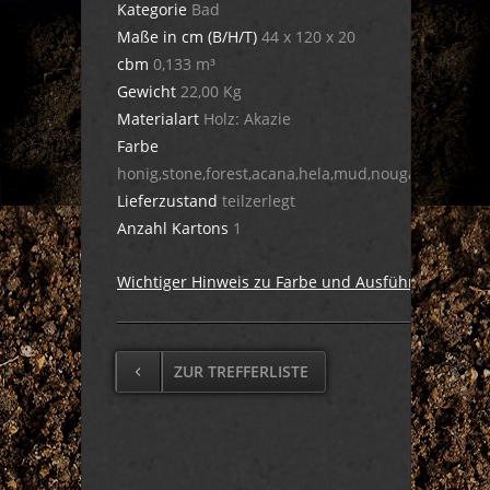
Kategorie
Bad
Maße in cm (B/H/T)
44 x 120 x 20
cbm
0,133 m³
Gewicht
22,00 Kg
Materialart
Holz: Akazie
Farbe
honig,stone,forest,acana,hela,mud,nougat,dula,cig
Lieferzustand
teilzerlegt
Anzahl Kartons
1
Wichtiger Hinweis zu Farbe und Ausführung
ZUR TREFFERLISTE