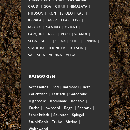
GAUDI
GOA
GURU
HIMALAYA
HUDSON
IRON
JEPOLO
KALI
KERALA
LAGER
LEAF
LIVE
MEXIKO
NAMIBIA
ORIENT
PARQUET
REEL
ROOT
SCANDI
SEBA
SHELF
SIENA
SLIDE
SPRING
STADIUM
THUNDER
TUCSON
VALENCIA
VIENNA
YOGA
KATEGORIEN
Accessoires
Bad
Barmöbel
Bett
Couchtisch
Esstisch
Garderobe
Highboard
Kommode
Konsole
Küche
Lowboard
Regal
Schrank
Schreibtisch
Sekretär
Spiegel
Stuhl/Bank
Truhe
Vitrine
Wohnwand