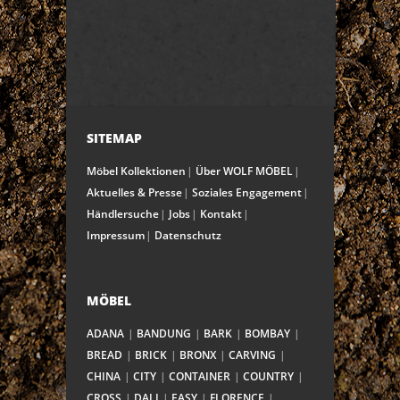
SITEMAP
Möbel Kollektionen
Über WOLF MÖBEL
Aktuelles & Presse
Soziales Engagement
Händlersuche
Jobs
Kontakt
Impressum
Datenschutz
MÖBEL
ADANA
BANDUNG
BARK
BOMBAY
BREAD
BRICK
BRONX
CARVING
CHINA
CITY
CONTAINER
COUNTRY
CROSS
DALI
EASY
FLORENCE