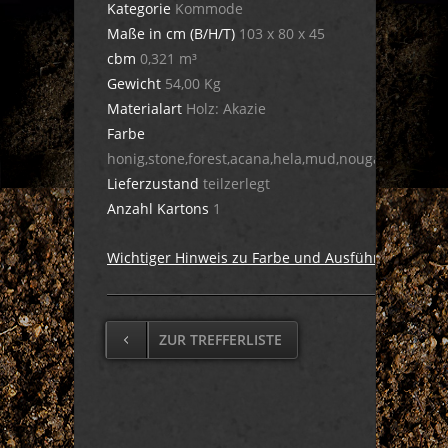
Kategorie
Kommode
Maße in cm (B/H/T)
103 x 80 x 45
cbm
0,321 m³
Gewicht
54,00 Kg
Materialart
Holz: Akazie
Farbe
honig,stone,forest,acana,hela,mud,nougat,dula,cig
Lieferzustand
teilzerlegt
Anzahl Kartons
1
Wichtiger Hinweis zu Farbe und Ausführung
ZUR TREFFERLISTE