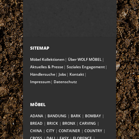
SITEMAP
Möbel Kollektionen
Über WOLF MÖBEL
Aktuelles & Presse
Soziales Engagement
Händlersuche
Jobs
Kontakt
Impressum
Datenschutz
MÖBEL
ADANA
BANDUNG
BARK
BOMBAY
BREAD
BRICK
BRONX
CARVING
CHINA
CITY
CONTAINER
COUNTRY
CROSS
DALI
EASY
FLORENCE