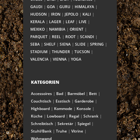
GAUDI
GOA
GURU
HIMALAYA
HUDSON
IRON
JEPOLO
KALI
KERALA
LAGER
LEAF
LIVE
MEXIKO
NAMIBIA
ORIENT
PARQUET
REEL
ROOT
SCANDI
SEBA
SHELF
SIENA
SLIDE
SPRING
STADIUM
THUNDER
TUCSON
VALENCIA
VIENNA
YOGA
KATEGORIEN
Accessoires
Bad
Barmöbel
Bett
Couchtisch
Esstisch
Garderobe
Highboard
Kommode
Konsole
Küche
Lowboard
Regal
Schrank
Schreibtisch
Sekretär
Spiegel
Stuhl/Bank
Truhe
Vitrine
Wohnwand