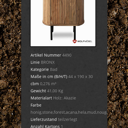
Artikel Nummer
4490
Linie
BRONX
Kategorie
Bad
Maße in cm (B/H/T)
44 x 190 x 30
cbm
0,276 m³
Gewicht
41,00 Kg
Materialart
Holz: Akazie
Farbe
honig,stone,forest,acana,hela,mud,nougat,dula,cig
Lieferzustand
teilzerlegt
Anzahl Kartons
1