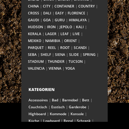
CHINA
CITY
CONTAINER
COUNTRY
CROSS
DALI
EASY
FLORENCE
GAUDI
GOA
GURU
HIMALAYA
HUDSON
IRON
JEPOLO
KALI
KERALA
LAGER
LEAF
LIVE
MEXIKO
NAMIBIA
ORIENT
PARQUET
REEL
ROOT
SCANDI
SEBA
SHELF
SIENA
SLIDE
SPRING
STADIUM
THUNDER
TUCSON
VALENCIA
VIENNA
YOGA
KATEGORIEN
Accessoires
Bad
Barmöbel
Bett
Couchtisch
Esstisch
Garderobe
Highboard
Kommode
Konsole
Küche
Lowboard
Regal
Schrank
Schreibtisch
Sekretär
Spiegel