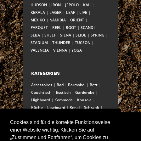
HUDSON
IRON
JEPOLO
KALI
KERALA
LAGER
LEAF
LIVE
MEXIKO
NAMIBIA
ORIENT
PARQUET
REEL
ROOT
SCANDI
SEBA
SHELF
SIENA
SLIDE
SPRING
STADIUM
THUNDER
TUCSON
VALENCIA
VIENNA
YOGA
KATEGORIEN
Accessoires
Bad
Barmöbel
Bett
Couchtisch
Esstisch
Garderobe
Highboard
Kommode
Konsole
Küche
Lowboard
Regal
Schrank
Schreibtisch
Sekretär
Spiegel
Cookies sind für die korrekte Funktionsweise
Stuhl/Bank
Truhe
Vitrine
einer Website wichtig. Klicken Sie auf
Wohnwand
„Zustimmen und Fortfahren“, um Cookies zu