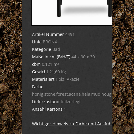
Artikel Nummer
4491
Linie
BRONX
Kategorie
Bad
Maße in cm (B/H/T)
44 x 90 x 30
cbm
0,121 m³
Gewicht
21,60 Kg
Materialart
Holz: Akazie
Farbe
honig,stone,forest,acana,hela,mud,nougat,dula,cig
Lieferzustand
teilzerlegt
Anzahl Kartons
1
Wichtiger Hinweis zu Farbe und Ausführung