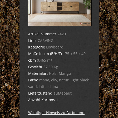
Artikel Nummer
2420
Linie
CARVING
Kategorie
Lowboard
Maße in cm (B/H/T)
175 x 55 x 40
cbm
0,465 m³
Gewicht
37,30 Kg
Materialart
Holz: Mango
Farbe
mana, oliv, natur, light black,
sand, latte, shina
Lieferzustand
aufgebaut
Anzahl Kartons
1
Wichtiger Hinweis zu Farbe und