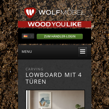
ZUM HÄNDLER-LOGIN
MENU
CARVING
LOWBOARD MIT 4
TÜREN