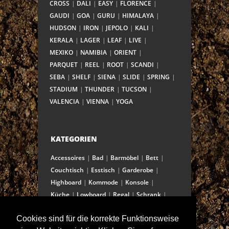
CROSS
DALI
EASY
FLORENCE
GAUDI
GOA
GURU
HIMALAYA
HUDSON
IRON
JEPOLO
KALI
KERALA
LAGER
LEAF
LIVE
MEXIKO
NAMIBIA
ORIENT
PARQUET
REEL
ROOT
SCANDI
SEBA
SHELF
SIENA
SLIDE
SPRING
STADIUM
THUNDER
TUCSON
VALENCIA
VIENNA
YOGA
KATEGORIEN
Accessoires
Bad
Barmöbel
Bett
Couchtisch
Esstisch
Garderobe
Highboard
Kommode
Konsole
Küche
Lowboard
Regal
Schrank
Schreibtisch
Sekretär
Spiegel
Cookies sind für die korrekte Funktionsweise
Stuhl/Bank
Truhe
Vitrine