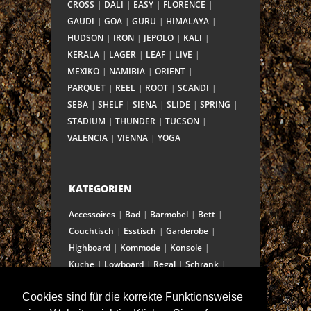
CROSS
DALI
EASY
FLORENCE
GAUDI
GOA
GURU
HIMALAYA
HUDSON
IRON
JEPOLO
KALI
KERALA
LAGER
LEAF
LIVE
MEXIKO
NAMIBIA
ORIENT
PARQUET
REEL
ROOT
SCANDI
SEBA
SHELF
SIENA
SLIDE
SPRING
STADIUM
THUNDER
TUCSON
VALENCIA
VIENNA
YOGA
KATEGORIEN
Accessoires
Bad
Barmöbel
Bett
Couchtisch
Esstisch
Garderobe
Highboard
Kommode
Konsole
Küche
Lowboard
Regal
Schrank
Schreibtisch
Sekretär
Spiegel
Cookies sind für die korrekte Funktionsweise
Stuhl/Bank
Truhe
Vitrine