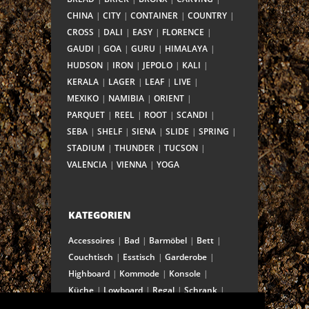
CHINA
CITY
CONTAINER
COUNTRY
CROSS
DALI
EASY
FLORENCE
GAUDI
GOA
GURU
HIMALAYA
HUDSON
IRON
JEPOLO
KALI
KERALA
LAGER
LEAF
LIVE
MEXIKO
NAMIBIA
ORIENT
PARQUET
REEL
ROOT
SCANDI
SEBA
SHELF
SIENA
SLIDE
SPRING
STADIUM
THUNDER
TUCSON
VALENCIA
VIENNA
YOGA
KATEGORIEN
Accessoires
Bad
Barmöbel
Bett
Couchtisch
Esstisch
Garderobe
Highboard
Kommode
Konsole
Küche
Lowboard
Regal
Schrank
Schreibtisch
Sekretär
Spiegel