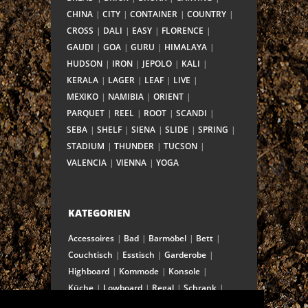
CHINA
CITY
CONTAINER
COUNTRY
CROSS
DALI
EASY
FLORENCE
GAUDI
GOA
GURU
HIMALAYA
HUDSON
IRON
JEPOLO
KALI
KERALA
LAGER
LEAF
LIVE
MEXIKO
NAMIBIA
ORIENT
PARQUET
REEL
ROOT
SCANDI
SEBA
SHELF
SIENA
SLIDE
SPRING
STADIUM
THUNDER
TUCSON
VALENCIA
VIENNA
YOGA
KATEGORIEN
Accessoires
Bad
Barmöbel
Bett
Couchtisch
Esstisch
Garderobe
Highboard
Kommode
Konsole
Küche
Lowboard
Regal
Schrank
Schreibtisch
Sekretär
Spiegel