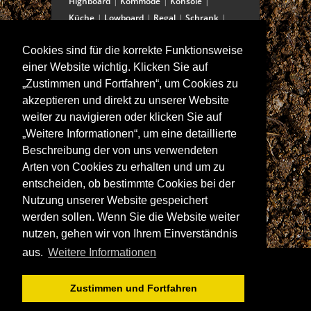
Highboard
Kommode
Konsole
Küche
Lowboard
Regal
Schrank
Schreibtisch
Sekretär
Spiegel
Cookies sind für die korrekte Funktionsweise
Stuhl/Bank
Truhe
Vitrine
einer Website wichtig. Klicken Sie auf
Wohnwand
„Zustimmen und Fortfahren“, um Cookies zu
akzeptieren und direkt zu unserer Website
weiter zu navigieren oder klicken Sie auf
ANSCHRIFT
„Weitere Informationen“, um eine detaillierte
Spitalstraße 15
Beschreibung der von uns verwendeten
D-97421 Schweinfurt
Arten von Cookies zu erhalten und um zu
Tel +49-9721 60555-60
entscheiden, ob bestimmte Cookies bei der
Fax +49-9721 60555-99
Nutzung unserer Website gespeichert
E-Mail: info@wolf-moebel.de
werden sollen. Wenn Sie die Website weiter
nutzen, gehen wir von Ihrem Einverständnis
aus.
Weitere Informationen
Zustimmen und Fortfahren