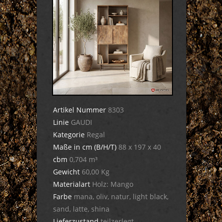
Artikel Nummer
8303
Linie
GAUDI
Kategorie
Regal
Maße in cm (B/H/T)
88 x 197 x 40
cbm
0,704 m³
Gewicht
60,00 Kg
Materialart
Holz: Mango
Farbe
mana, oliv, natur, light black,
sand, latte, shina
Lieferzustand
teilzerlegt