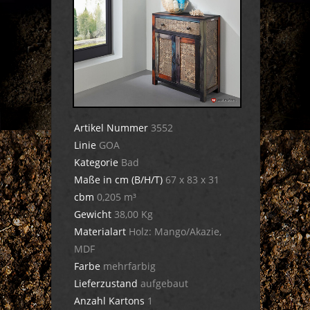
Artikel Nummer
3552
Linie
GOA
Kategorie
Bad
Maße in cm (B/H/T)
67 x 83 x 31
cbm
0,205 m³
Gewicht
38,00 Kg
Materialart
Holz: Mango/Akazie,
MDF
Farbe
mehrfarbig
Lieferzustand
aufgebaut
Anzahl Kartons
1