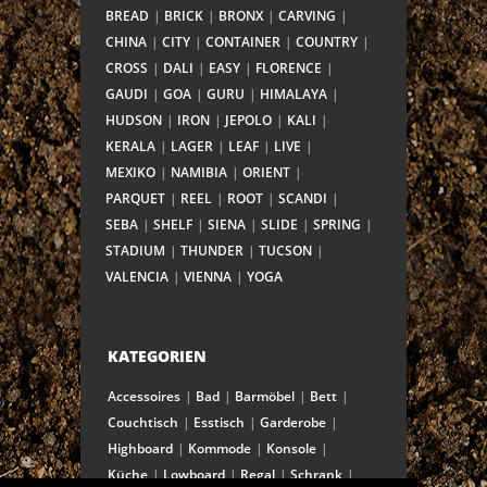
BREAD
BRICK
BRONX
CARVING
CHINA
CITY
CONTAINER
COUNTRY
CROSS
DALI
EASY
FLORENCE
GAUDI
GOA
GURU
HIMALAYA
HUDSON
IRON
JEPOLO
KALI
KERALA
LAGER
LEAF
LIVE
MEXIKO
NAMIBIA
ORIENT
PARQUET
REEL
ROOT
SCANDI
SEBA
SHELF
SIENA
SLIDE
SPRING
STADIUM
THUNDER
TUCSON
VALENCIA
VIENNA
YOGA
KATEGORIEN
Accessoires
Bad
Barmöbel
Bett
Couchtisch
Esstisch
Garderobe
Highboard
Kommode
Konsole
Küche
Lowboard
Regal
Schrank