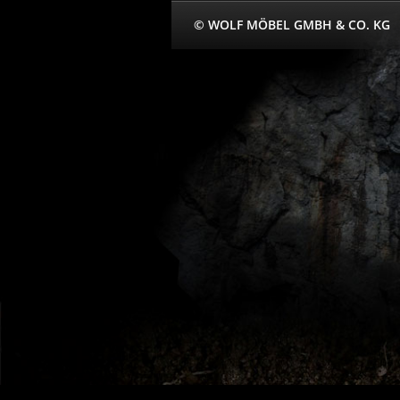
© WOLF MÖBEL GMBH & CO. KG