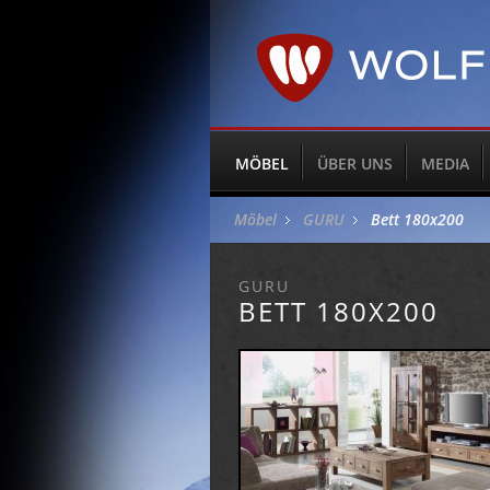
MÖBEL
ÜBER UNS
MEDIA
Möbel
GURU
Bett 180x200
GURU
BETT 180X200