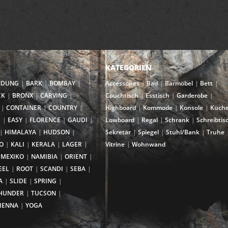
KATEGORIEN
NDUNG
BARK
BOMBAY
Accessoires
Bad
Barmöbel
Bett
CK
BRONX
CARVING
Couchtisch
Esstisch
Garderobe
CONTAINER
COUNTRY
Highboard
Kommode
Konsole
Küch
I
EASY
FLORENCE
GAUDI
Lowboard
Regal
Schrank
Schreibtis
HIMALAYA
HUDSON
Sekretär
Spiegel
Stuhl/Bank
Truhe
O
KALI
KERALA
LAGER
Vitrine
Wohnwand
MEXIKO
NAMIBIA
ORIENT
EEL
ROOT
SCANDI
SEBA
A
SLIDE
SPRING
HUNDER
TUCSON
IENNA
YOGA