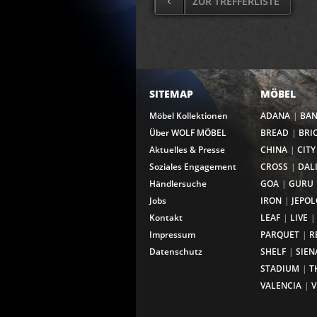
ZUR TREFFERLISTE
SITEMAP
MÖBEL
Möbel Kollektionen
ADANA
BA
Über WOLF MÖBEL
BREAD
BRI
Aktuelles & Presse
CHINA
CITY
Soziales Engagement
CROSS
DAL
Händlersuche
GOA
GURU
Jobs
IRON
JEPOL
Kontakt
LEAF
LIVE
Impressum
PARQUET
R
Datenschutz
SHELF
SIEN
STADIUM
T
VALENCIA
V