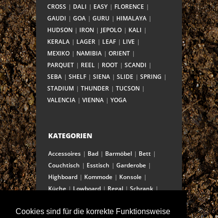
CROSS
DALI
EASY
FLORENCE
GAUDI
GOA
GURU
HIMALAYA
HUDSON
IRON
JEPOLO
KALI
KERALA
LAGER
LEAF
LIVE
MEXIKO
NAMIBIA
ORIENT
PARQUET
REEL
ROOT
SCANDI
SEBA
SHELF
SIENA
SLIDE
SPRING
STADIUM
THUNDER
TUCSON
VALENCIA
VIENNA
YOGA
KATEGORIEN
Accessoires
Bad
Barmöbel
Bett
Couchtisch
Esstisch
Garderobe
Highboard
Kommode
Konsole
Küche
Lowboard
Regal
Schrank
Schreibtisch
Sekretär
Spiegel
Cookies sind für die korrekte Funktionsweise
Stuhl/Bank
Truhe
Vitrine