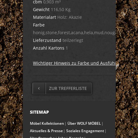
cbm
0,903 m³
Gewicht
116,50 Kg
Materialart
Holz: Akazie
Farbe
honig,stone,forest,acana,hela,mud,nougat,dula,cig
Lieferzustand
teilzerlegt
Anzahl Kartons
1
Wichtiger Hinweis zu Farbe und Ausführung
ZUR TREFFERLISTE
SITEMAP
Möbel Kollektionen
Über WOLF MÖBEL
Aktuelles & Presse
Soziales Engagement