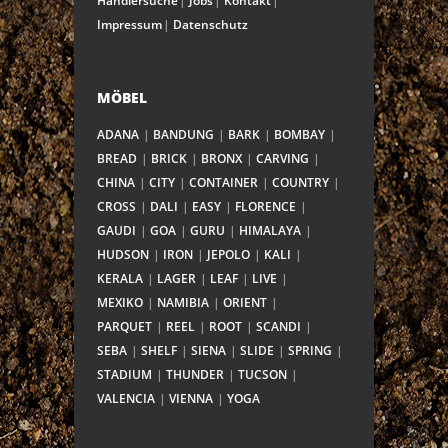
Händlersuche
Jobs
Kontakt
Impressum
Datenschutz
MÖBEL
ADANA
BANDUNG
BARK
BOMBAY
BREAD
BRICK
BRONX
CARVING
CHINA
CITY
CONTAINER
COUNTRY
CROSS
DALI
EASY
FLORENCE
GAUDI
GOA
GURU
HIMALAYA
HUDSON
IRON
JEPOLO
KALI
KERALA
LAGER
LEAF
LIVE
MEXIKO
NAMIBIA
ORIENT
PARQUET
REEL
ROOT
SCANDI
SEBA
SHELF
SIENA
SLIDE
SPRING
STADIUM
THUNDER
TUCSON
VALENCIA
VIENNA
YOGA