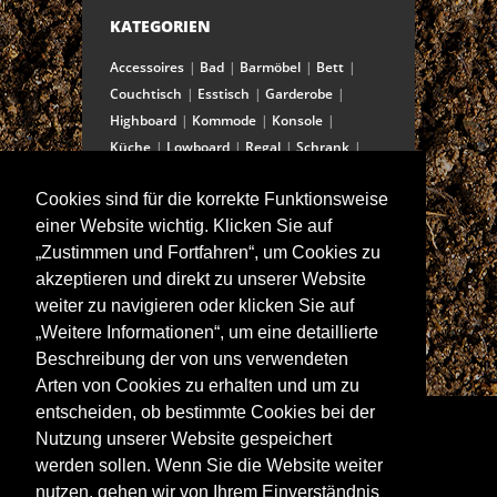
KATEGORIEN
Accessoires
Bad
Barmöbel
Bett
Couchtisch
Esstisch
Garderobe
Highboard
Kommode
Konsole
Küche
Lowboard
Regal
Schrank
Schreibtisch
Sekretär
Spiegel
Cookies sind für die korrekte Funktionsweise
Stuhl/Bank
Truhe
Vitrine
einer Website wichtig. Klicken Sie auf
Wohnwand
„Zustimmen und Fortfahren“, um Cookies zu
akzeptieren und direkt zu unserer Website
weiter zu navigieren oder klicken Sie auf
ANSCHRIFT
„Weitere Informationen“, um eine detaillierte
Spitalstraße 15
Beschreibung der von uns verwendeten
D-97421 Schweinfurt
Arten von Cookies zu erhalten und um zu
Tel +49-9721 60555-60
entscheiden, ob bestimmte Cookies bei der
Fax +49-9721 60555-99
Nutzung unserer Website gespeichert
E-Mail: info@wolf-moebel.de
werden sollen. Wenn Sie die Website weiter
nutzen, gehen wir von Ihrem Einverständnis