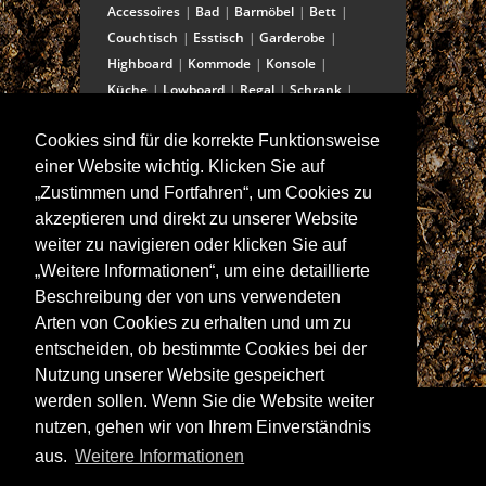
Accessoires
Bad
Barmöbel
Bett
Couchtisch
Esstisch
Garderobe
Highboard
Kommode
Konsole
Küche
Lowboard
Regal
Schrank
Schreibtisch
Sekretär
Spiegel
Cookies sind für die korrekte Funktionsweise
Stuhl/Bank
Truhe
Vitrine
einer Website wichtig. Klicken Sie auf
Wohnwand
„Zustimmen und Fortfahren“, um Cookies zu
akzeptieren und direkt zu unserer Website
weiter zu navigieren oder klicken Sie auf
ANSCHRIFT
„Weitere Informationen“, um eine detaillierte
Spitalstraße 15
Beschreibung der von uns verwendeten
D-97421 Schweinfurt
Arten von Cookies zu erhalten und um zu
Tel +49-9721 60555-60
entscheiden, ob bestimmte Cookies bei der
Fax +49-9721 60555-99
Nutzung unserer Website gespeichert
E-Mail: info@wolf-moebel.de
werden sollen. Wenn Sie die Website weiter
nutzen, gehen wir von Ihrem Einverständnis
aus.
Weitere Informationen