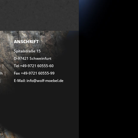
ANSCHRIFT
Spitalstraße 15
D-97421 Schweinfurt
e
Tel +49-9721 60555-60
ch
Fax +49-9721 60555-99
E-Mail: info@wolf-moebel.de