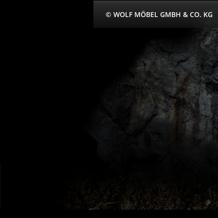
© WOLF MÖBEL GMBH & CO. KG