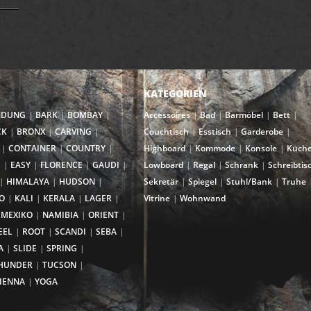
KATEGORIEN
NDUNG
BARK
BOMBAY
Accessoires
Bad
Barmöbel
Bett
CK
BRONX
CARVING
Couchtisch
Esstisch
Garderobe
CONTAINER
COUNTRY
Highboard
Kommode
Konsole
Küch
I
EASY
FLORENCE
GAUDI
Lowboard
Regal
Schrank
Schreibtis
HIMALAYA
HUDSON
Sekretär
Spiegel
Stuhl/Bank
Truhe
O
KALI
KERALA
LAGER
Vitrine
Wohnwand
MEXIKO
NAMIBIA
ORIENT
EEL
ROOT
SCANDI
SEBA
A
SLIDE
SPRING
HUNDER
TUCSON
IENNA
YOGA