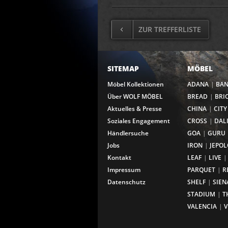
ZUR TREFFERLISTE
SITEMAP
MÖBEL
Möbel Kollektionen
ADANA
BA
Über WOLF MÖBEL
BREAD
BRI
Aktuelles & Presse
CHINA
CITY
Soziales Engagement
CROSS
DAL
Händlersuche
GOA
GURU
Jobs
IRON
JEPOL
Kontakt
LEAF
LIVE
Impressum
PARQUET
R
Datenschutz
SHELF
SIEN
STADIUM
T
VALENCIA
V