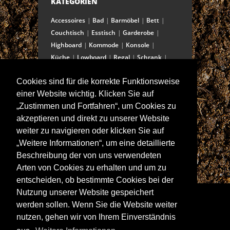
KATEGORIEN
Accessoires
Bad
Barmöbel
Bett
Couchtisch
Esstisch
Garderobe
Highboard
Kommode
Konsole
Küche
Lowboard
Regal
Schrank
Schreibtisch
Sekretär
Spiegel
Cookies sind für die korrekte Funktionsweise
Stuhl/Bank
Truhe
Vitrine
einer Website wichtig. Klicken Sie auf
Wohnwand
„Zustimmen und Fortfahren“, um Cookies zu
akzeptieren und direkt zu unserer Website
weiter zu navigieren oder klicken Sie auf
ANSCHRIFT
„Weitere Informationen“, um eine detaillierte
Spitalstraße 15
Beschreibung der von uns verwendeten
D-97421 Schweinfurt
Arten von Cookies zu erhalten und um zu
Tel +49-9721 60555-60
entscheiden, ob bestimmte Cookies bei der
Fax +49-9721 60555-99
Nutzung unserer Website gespeichert
E-Mail: info@wolf-moebel.de
werden sollen. Wenn Sie die Website weiter
nutzen, gehen wir von Ihrem Einverständnis