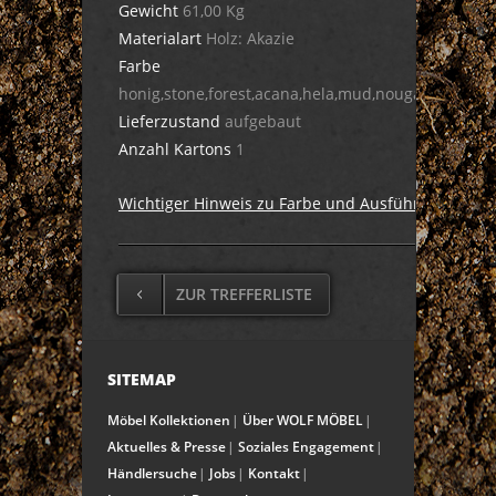
Gewicht
61,00 Kg
Materialart
Holz: Akazie
Farbe
honig,stone,forest,acana,hela,mud,nougat,dula,cig
Lieferzustand
aufgebaut
Anzahl Kartons
1
Wichtiger Hinweis zu Farbe und Ausführung
ZUR TREFFERLISTE
SITEMAP
Möbel Kollektionen
Über WOLF MÖBEL
Aktuelles & Presse
Soziales Engagement
Händlersuche
Jobs
Kontakt