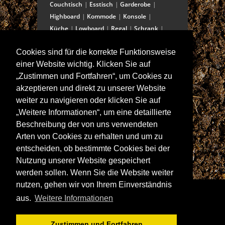
Couchtisch
Esstisch
Garderobe
Highboard
Kommode
Konsole
Küche
Lowboard
Regal
Schrank
Schreibtisch
Sekretär
Spiegel
Cookies sind für die korrekte Funktionsweise
Stuhl/Bank
Truhe
Vitrine
einer Website wichtig. Klicken Sie auf
Wohnwand
„Zustimmen und Fortfahren“, um Cookies zu
akzeptieren und direkt zu unserer Website
weiter zu navigieren oder klicken Sie auf
ANSCHRIFT
„Weitere Informationen“, um eine detaillierte
Spitalstraße 15
Beschreibung der von uns verwendeten
D-97421 Schweinfurt
Arten von Cookies zu erhalten und um zu
Tel +49-9721 60555-60
entscheiden, ob bestimmte Cookies bei der
Fax +49-9721 60555-99
Nutzung unserer Website gespeichert
E-Mail: info@wolf-moebel.de
werden sollen. Wenn Sie die Website weiter
nutzen, gehen wir von Ihrem Einverständnis
aus.
Weitere Informationen
Zustimmen und Fortfahren