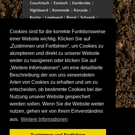
Couchtisch
Esstisch
Garderobe
Highboard
Kommode
Konsole
Küche
Lowboard
Regal
Schrank
Schreibtisch
Sekretär
Spiegel
Cookies sind für die korrekte Funktionsweise
Stuhl/Bank
Truhe
Vitrine
einer Website wichtig. Klicken Sie auf
Wohnwand
„Zustimmen und Fortfahren“, um Cookies zu
akzeptieren und direkt zu unserer Website
weiter zu navigieren oder klicken Sie auf
ANSCHRIFT
„Weitere Informationen“, um eine detaillierte
Spitalstraße 15
Beschreibung der von uns verwendeten
D-97421 Schweinfurt
Arten von Cookies zu erhalten und um zu
Tel +49-9721 60555-60
entscheiden, ob bestimmte Cookies bei der
Fax +49-9721 60555-99
Nutzung unserer Website gespeichert
E-Mail: info@wolf-moebel.de
werden sollen. Wenn Sie die Website weiter
nutzen, gehen wir von Ihrem Einverständnis
aus.
Weitere Informationen
Zustimmen und Fortfahren