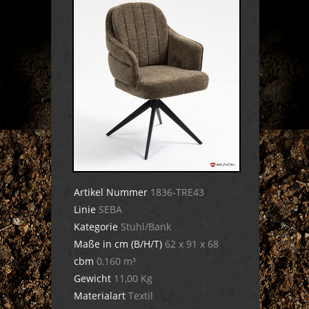
Artikel Nummer
1836-TRE43
Linie
SEBA
Kategorie
Stuhl/Bank
Maße in cm (B/H/T)
62 x 91 x 68
cbm
0,160 m³
Gewicht
11,00 Kg
Materialart
Textil