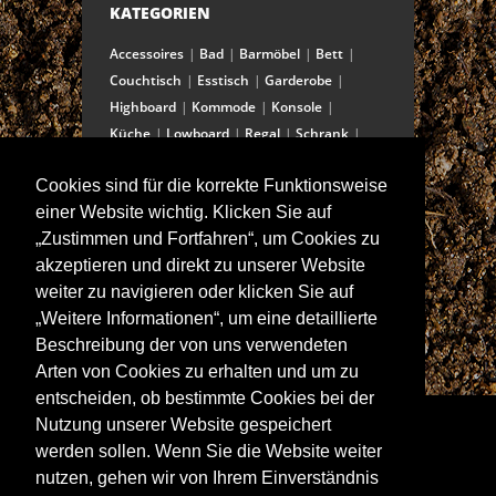
KATEGORIEN
Accessoires
Bad
Barmöbel
Bett
Couchtisch
Esstisch
Garderobe
Highboard
Kommode
Konsole
Küche
Lowboard
Regal
Schrank
Schreibtisch
Sekretär
Spiegel
Cookies sind für die korrekte Funktionsweise
Stuhl/Bank
Truhe
Vitrine
einer Website wichtig. Klicken Sie auf
Wohnwand
„Zustimmen und Fortfahren“, um Cookies zu
akzeptieren und direkt zu unserer Website
weiter zu navigieren oder klicken Sie auf
ANSCHRIFT
„Weitere Informationen“, um eine detaillierte
Spitalstraße 15
Beschreibung der von uns verwendeten
D-97421 Schweinfurt
Arten von Cookies zu erhalten und um zu
Tel +49-9721 60555-60
entscheiden, ob bestimmte Cookies bei der
Fax +49-9721 60555-99
Nutzung unserer Website gespeichert
E-Mail: info@wolf-moebel.de
werden sollen. Wenn Sie die Website weiter
nutzen, gehen wir von Ihrem Einverständnis