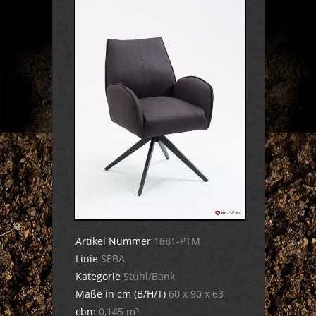
Artikel Nummer
1881-PTM
Linie
SEBA
Kategorie
Stuhl/Bank
Maße in cm (B/H/T)
60 x 90 x 63
cbm
0,145 m³