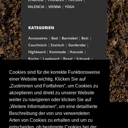
VALENCIA
VIENNA
YOGA
KATEGORIEN
Accessoires
Bad
Barmöbel
Bett
Couchtisch
Esstisch
Garderobe
Highboard
Kommode
Konsole
Küche
Lowboard
Regal
Schrank
Schreibtisch
Sekretär
Spiegel
Cookies sind für die korrekte Funktionsweise
Stuhl/Bank
Truhe
Vitrine
einer Website wichtig. Klicken Sie auf
Wohnwand
„Zustimmen und Fortfahren“, um Cookies zu
akzeptieren und direkt zu unserer Website
weiter zu navigieren oder klicken Sie auf
ANSCHRIFT
„Weitere Informationen“, um eine detaillierte
Spitalstraße 15
Beschreibung der von uns verwendeten
D-97421 Schweinfurt
Arten von Cookies zu erhalten und um zu
Tel +49-9721 60555-60
entscheiden, ob bestimmte Cookies bei der