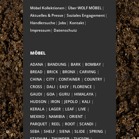
Möbel Kollektionen
Über WOLF MÖBEL
Aktuelles & Presse
Soziales Engagement
Händlersuche
Jobs
Kontakt
Impressum
Datenschutz
MÖBEL
ADANA
BANDUNG
BARK
BOMBAY
BREAD
BRICK
BRONX
CARVING
CHINA
CITY
CONTAINER
COUNTRY
CROSS
DALI
EASY
FLORENCE
GAUDI
GOA
GURU
HIMALAYA
HUDSON
IRON
JEPOLO
KALI
KERALA
LAGER
LEAF
LIVE
MEXIKO
NAMIBIA
ORIENT
PARQUET
REEL
ROOT
SCANDI
SEBA
SHELF
SIENA
SLIDE
SPRING
STADIUM
THUNDER
TUCSON