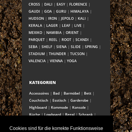
CROSS
DALI
EASY
FLORENCE
GAUDI
GOA
GURU
HIMALAYA
HUDSON
IRON
JEPOLO
KALI
KERALA
LAGER
LEAF
LIVE
MEXIKO
NAMIBIA
ORIENT
PARQUET
REEL
ROOT
SCANDI
SEBA
SHELF
SIENA
SLIDE
SPRING
STADIUM
THUNDER
TUCSON
VALENCIA
VIENNA
YOGA
KATEGORIEN
Accessoires
Bad
Barmöbel
Bett
Couchtisch
Esstisch
Garderobe
Highboard
Kommode
Konsole
Küche
Lowboard
Regal
Schrank
Schreibtisch
Sekretär
Spiegel
Cookies sind für die korrekte Funktionsweise
Stuhl/Bank
Truhe
Vitrine