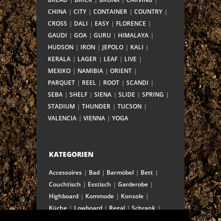
CHINA
CITY
CONTAINER
COUNTRY
CROSS
DALI
EASY
FLORENCE
GAUDI
GOA
GURU
HIMALAYA
HUDSON
IRON
JEPOLO
KALI
KERALA
LAGER
LEAF
LIVE
MEXIKO
NAMIBIA
ORIENT
PARQUET
REEL
ROOT
SCANDI
SEBA
SHELF
SIENA
SLIDE
SPRING
STADIUM
THUNDER
TUCSON
VALENCIA
VIENNA
YOGA
KATEGORIEN
Accessoires
Bad
Barmöbel
Bett
Couchtisch
Esstisch
Garderobe
Highboard
Kommode
Konsole
Küche
Lowboard
Regal
Schrank
Schreibtisch
Sekretär
Spiegel