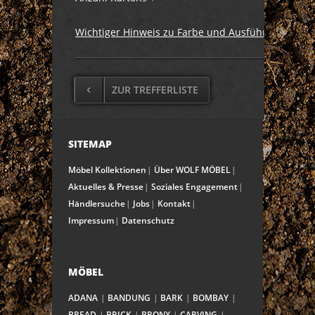
Wichtiger Hinweis zu Farbe und Ausführung
ZUR TREFFERLISTE
SITEMAP
Möbel Kollektionen
Über WOLF MÖBEL
Aktuelles & Presse
Soziales Engagement
Händlersuche
Jobs
Kontakt
Impressum
Datenschutz
MÖBEL
ADANA
BANDUNG
BARK
BOMBAY
BREAD
BRICK
BRONX
CARVING