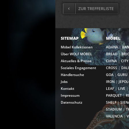
ZUR TREFFERLISTE
SITEMAP
MÖBEL
Möbel Kollektionen
ADANA
BA
Über WOLF MÖBEL
BREAD
BRI
Aktuelles & Presse
CHINA
CITY
Soziales Engagement
CROSS
DAL
Händlersuche
GOA
GURU
Jobs
IRON
JEPOL
Kontakt
LEAF
LIVE
Impressum
PARQUET
R
Datenschutz
SHELF
SIEN
STADIUM
T
VALENCIA
V