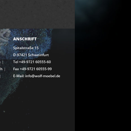
ANSCHRIFT
Spitalstraße 15
D-97421 Schweinfurt
e
Tel +49-9721 60555-60
ch
Fax +49-9721 60555-99
E-Mail: info@wolf-moebel.de