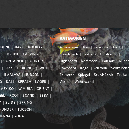
KATEGORIEN
NDUNG
BARK
BOMBAY
Accessoires
Bad
Barmöbel
Bett
CK
BRONX
CARVING
Couchtisch
Esstisch
Garderobe
CONTAINER
COUNTRY
Highboard
Kommode
Konsole
Küch
I
EASY
FLORENCE
GAUDI
Lowboard
Regal
Schrank
Schreibtis
HIMALAYA
HUDSON
Sekretär
Spiegel
Stuhl/Bank
Truhe
O
KALI
KERALA
LAGER
Vitrine
Wohnwand
MEXIKO
NAMIBIA
ORIENT
EEL
ROOT
SCANDI
SEBA
A
SLIDE
SPRING
HUNDER
TUCSON
IENNA
YOGA