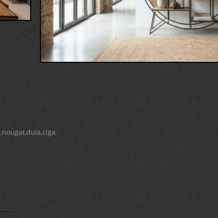
,nougat,dula,ciga