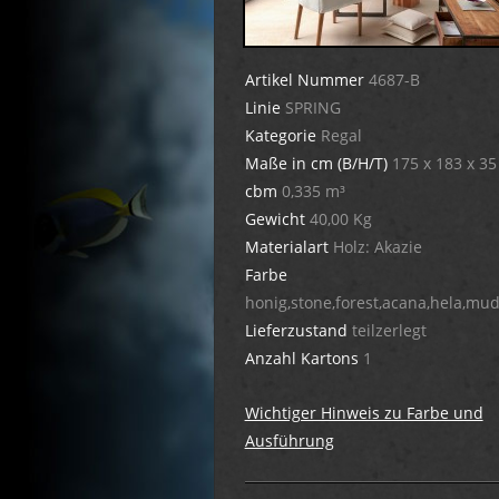
Artikel Nummer
4687-B
Linie
SPRING
Kategorie
Regal
Maße in cm (B/H/T)
175 x 183 x 35
cbm
0,335 m³
Gewicht
40,00 Kg
Materialart
Holz: Akazie
Farbe
honig,stone,forest,acana,hela,mud
Lieferzustand
teilzerlegt
Anzahl Kartons
1
Wichtiger Hinweis zu Farbe und
Ausführung