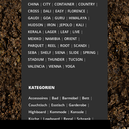
CHINA
CITY
CONTAINER
COUNTRY
CROSS
DALI
EASY
FLORENCE
GAUDI
GOA
GURU
HIMALAYA
HUDSON
IRON
JEPOLO
KALI
KERALA
LAGER
LEAF
LIVE
MEXIKO
NAMIBIA
ORIENT
PARQUET
REEL
ROOT
SCANDI
SEBA
SHELF
SIENA
SLIDE
SPRING
STADIUM
THUNDER
TUCSON
VALENCIA
VIENNA
YOGA
KATEGORIEN
Accessoires
Bad
Barmöbel
Bett
Couchtisch
Esstisch
Garderobe
Highboard
Kommode
Konsole
Küche
Lowboard
Regal
Schrank
Schreibtisch
Sekretär
Spiegel