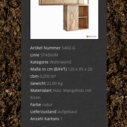
Artikel Nummer
5402-G
Linie
STADIUM
Kategorie
Wohnwand
Maße in cm (B/H/T)
120 x 85 x 20
cbm
0,200 m³
Gewicht
22,00 Kg
Materialart
Holz: Mangoholz mit
Eisen
Farbe
natur
Lieferzustand
aufgebaut
Anzahl Kartons
1