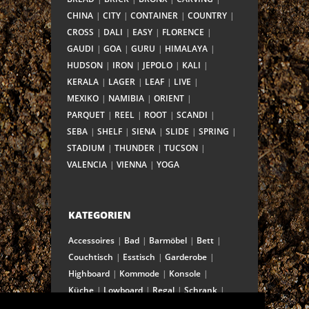
CHINA
CITY
CONTAINER
COUNTRY
CROSS
DALI
EASY
FLORENCE
GAUDI
GOA
GURU
HIMALAYA
HUDSON
IRON
JEPOLO
KALI
KERALA
LAGER
LEAF
LIVE
MEXIKO
NAMIBIA
ORIENT
PARQUET
REEL
ROOT
SCANDI
SEBA
SHELF
SIENA
SLIDE
SPRING
STADIUM
THUNDER
TUCSON
VALENCIA
VIENNA
YOGA
KATEGORIEN
Accessoires
Bad
Barmöbel
Bett
Couchtisch
Esstisch
Garderobe
Highboard
Kommode
Konsole
Küche
Lowboard
Regal
Schrank
Schreibtisch
Sekretär
Spiegel