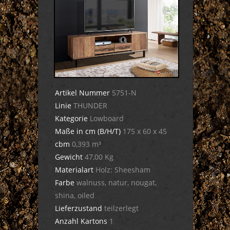
Artikel Nummer
5751-N
Linie
THUNDER
Kategorie
Lowboard
Maße in cm (B/H/T)
175 x 60 x 45
cbm
0,393 m³
Gewicht
47,00 Kg
Materialart
Holz: Sheesham
Farbe
walnuss, natur, nougat,
shina, oiled
Lieferzustand
teilzerlegt
Anzahl Kartons
1