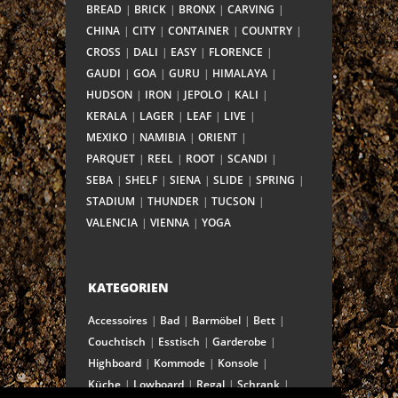
BREAD
BRICK
BRONX
CARVING
CHINA
CITY
CONTAINER
COUNTRY
CROSS
DALI
EASY
FLORENCE
GAUDI
GOA
GURU
HIMALAYA
HUDSON
IRON
JEPOLO
KALI
KERALA
LAGER
LEAF
LIVE
MEXIKO
NAMIBIA
ORIENT
PARQUET
REEL
ROOT
SCANDI
SEBA
SHELF
SIENA
SLIDE
SPRING
STADIUM
THUNDER
TUCSON
VALENCIA
VIENNA
YOGA
KATEGORIEN
Accessoires
Bad
Barmöbel
Bett
Couchtisch
Esstisch
Garderobe
Highboard
Kommode
Konsole
Küche
Lowboard
Regal
Schrank