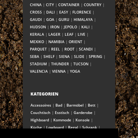
CHINA
CITY
CONTAINER
COUNTRY
CROSS
DALI
EASY
FLORENCE
GAUDI
GOA
GURU
HIMALAYA
HUDSON
IRON
JEPOLO
KALI
KERALA
LAGER
LEAF
LIVE
MEXIKO
NAMIBIA
ORIENT
PARQUET
REEL
ROOT
SCANDI
SEBA
SHELF
SIENA
SLIDE
SPRING
STADIUM
THUNDER
TUCSON
VALENCIA
VIENNA
YOGA
KATEGORIEN
Accessoires
Bad
Barmöbel
Bett
Couchtisch
Esstisch
Garderobe
Highboard
Kommode
Konsole
Küche
Lowboard
Regal
Schrank
Schreibtisch
Sekretär
Spiegel