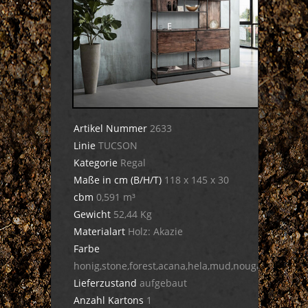
Artikel Nummer
2633
Linie
TUCSON
Kategorie
Regal
Maße in cm (B/H/T)
118 x 145 x 30
cbm
0,591 m³
Gewicht
52,44 Kg
Materialart
Holz: Akazie
Farbe
honig,stone,forest,acana,hela,mud,nougat,dula,cig
Lieferzustand
aufgebaut
Anzahl Kartons
1